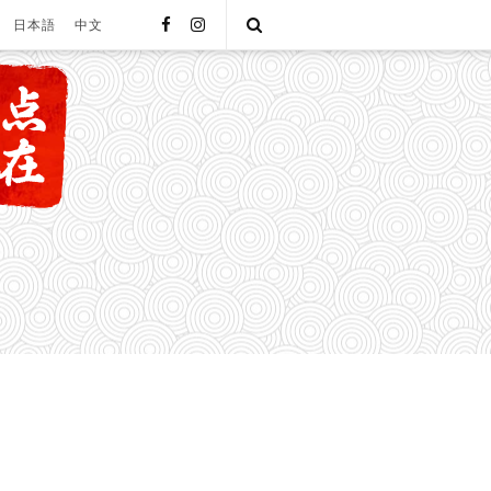
facebook
instagram
Open
日本語
中文
Search