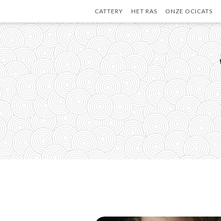
Skip
CATTERY
HET RAS
ONZE OCICATS
to
content