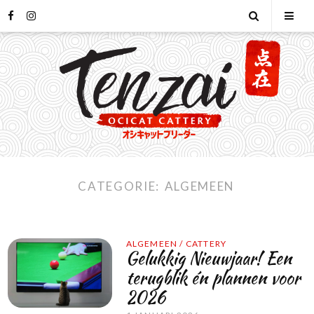
Skip
facebook
instagram
Open
Tog
to
content
Search
Mob
Men
CATEGORIE:
ALGEMEEN
ALGEMEEN
/
CATTERY
Gelukkig Nieuwjaar! Een
terugblik én plannen voor
2026