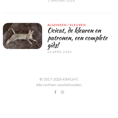
1 JANUARI 2026
ALGEMEEN
/
KLEUREN
Ocicat, de kleuren en
patronen, een complete
gids!
26 APRIL 2024
© 2017-
2026
KRAGHT
.
Alle rechten voorbehouden.
facebook
instagram