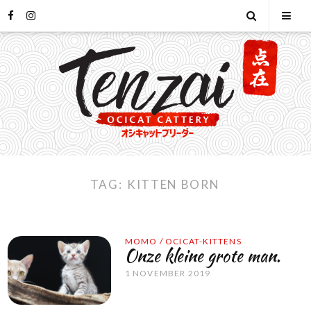
Skip
facebook
instagram
Open
Tog
to
content
Search
Mob
Men
TAG:
KITTEN BORN
MOMO
/
OCICAT-KITTENS
Onze kleine grote man.
1 NOVEMBER 2019