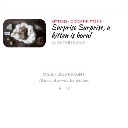
KITTENS
/
OCICAT-KITTENS
Surprise Surprise, a
kitten is born!
12 OKTOBER 2019
© 2017-
2026
KRAGHT
.
Alle rechten voorbehouden.
facebook
instagram