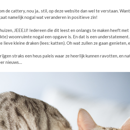
om de cattery, nou ja.. stil, op deze website dan wel te verstaan. Wan
 gaat namelijk nogal wat veranderen in positieve zin!
rhuizen, JEEEJJ! Iedereen die dit leest en onlangs te maken heeft me
kte) woonruimte nogal een opgave is. En dat is een understatement. 
 lieve kleine draken (lees: katten). Oh wat zullen ze gaan genieten, e
krijgen straks een heus paleis waar ze heerlijk kunnen ravotten, en na
eer nieuws…