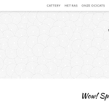
Skip
CATTERY
HET RAS
ONZE OCICATS
to
content
Wow! Span