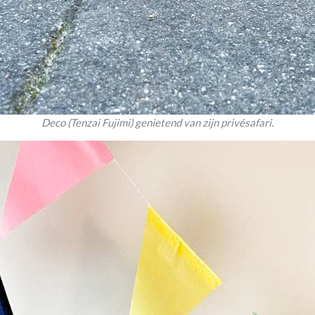
Deco (Tenzai Fujimi) genietend van zijn privésafari.