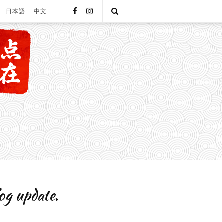
facebook
instagram
Open
日本語
中文
Search
og update.