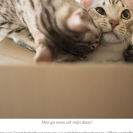
Hey ga eens uit mijn doos!
en van ‘jong talent’ waarover we ook binnenkort meer willen vertel