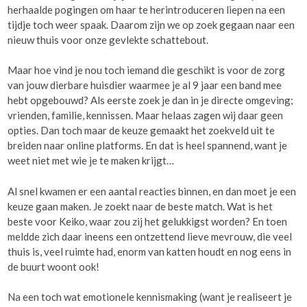
herhaalde pogingen om haar te herintroduceren liepen na een
tijdje toch weer spaak. Daarom zijn we op zoek gegaan naar een
nieuw thuis voor onze gevlekte schattebout.
Maar hoe vind je nou toch iemand die geschikt is voor de zorg
van jouw dierbare huisdier waarmee je al 9 jaar een band mee
hebt opgebouwd? Als eerste zoek je dan in je directe omgeving;
vrienden, familie, kennissen. Maar helaas zagen wij daar geen
opties. Dan toch maar de keuze gemaakt het zoekveld uit te
breiden naar online platforms. En dat is heel spannend, want je
weet niet met wie je te maken krijgt…
Al snel kwamen er een aantal reacties binnen, en dan moet je een
keuze gaan maken. Je zoekt naar de beste match. Wat is het
beste voor Keiko, waar zou zij het gelukkigst worden? En toen
meldde zich daar ineens een ontzettend lieve mevrouw, die veel
thuis is, veel ruimte had, enorm van katten houdt en nog eens in
de buurt woont ook!
Na een toch wat emotionele kennismaking (want je realiseert je