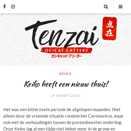
Skip
facebook
instagram
Open
Tog
to
content
Search
Mob
Men
KEIKO
Keiko heeft een nieuw thuis!
29 MAART 2020
Het was een bitterzoete periode de afgelopen maanden. Niet
alleen door de vreemde situatie rondom het Coronavirus, maar
ook met de verhoudingen tussen de poezenbeesten onderling.
Onze Keiko lag al een tijdje niet lekker meer in de groep en