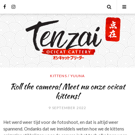
Skip
facebook
instagram
Open
Tog
to
content
Search
Mob
Men
KITTENS
/
YUUNA
Roll the camera! Meet nu onze ocicat
kittens!
9 SEPTEMBER 2022
Het werd weer tijd voor de fotoshoot, en dat is altijd weer
spannend. Ondanks dat we inmiddels weten hoe we de kittens