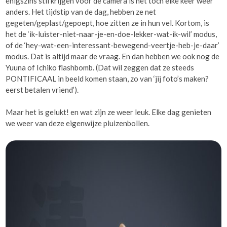
enigszins stil krijgen voor de camera is het toch elke keer weer
anders. Het tijdstip van de dag, hebben ze net
gegeten/geplast/gepoept, hoe zitten ze in hun vel. Kortom, is
het de ‘ik-luister-niet-naar-je-en-doe-lekker-wat-ik-wil’ modus,
of de ‘hey-wat-een-interessant-bewegend-veertje-heb-je-daar’
modus. Dat is altijd maar de vraag. En dan hebben we ook nog de
Yuuna of Ichiko flashbomb. (Dat wil zeggen dat ze steeds
PONTIFICAAL in beeld komen staan, zo van ‘jij foto’s maken?
eerst betalen vriend’).
Maar het is gelukt! en wat zijn ze weer leuk. Elke dag genieten
we weer van deze eigenwijze pluizenbollen.