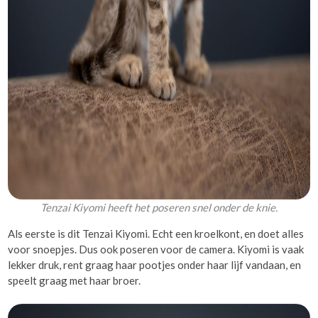
Tenzai Kiyomi heeft het poseren snel onder de knie.
Als eerste is dit Tenzai Kiyomi. Echt een kroelkont, en doet alles
voor snoepjes. Dus ook poseren voor de camera. Kiyomi is vaak
lekker druk, rent graag haar pootjes onder haar lijf vandaan, en
speelt graag met haar broer.