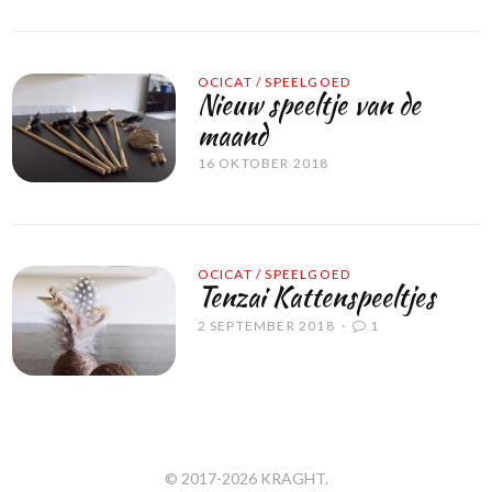
OCICAT
/
SPEELGOED
Nieuw speeltje van de
maand
16 OKTOBER 2018
OCICAT
/
SPEELGOED
Tenzai Kattenspeeltjes
2 SEPTEMBER 2018
1
© 2017-
2026
KRAGHT
.