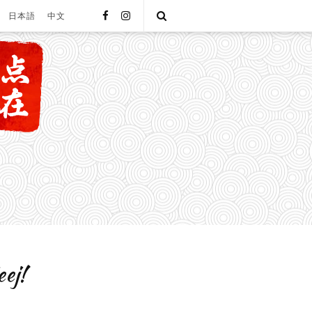
facebook
instagram
Open
日本語
中文
Search
eej!