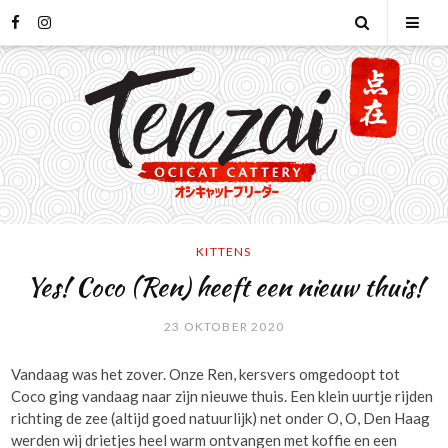
Skip
facebook
instagram
Open
Tog
to
content
Search
Mob
Men
KITTENS
Yes! Coco (Ren) heeft een nieuw thuis!
23 OKTOBER 2020
Vandaag was het zover. Onze Ren, kersvers omgedoopt tot
Coco ging vandaag naar zijn nieuwe thuis. Een klein uurtje rijden
richting de zee (altijd goed natuurlijk) net onder O, O, Den Haag
werden wij drietjes heel warm ontvangen met koffie en een