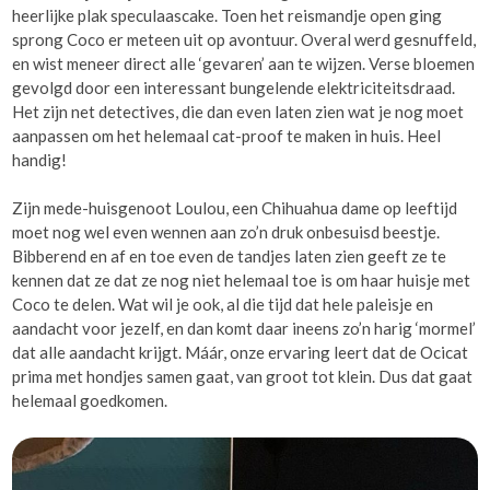
heerlijke plak speculaascake. Toen het reismandje open ging
sprong Coco er meteen uit op avontuur. Overal werd gesnuffeld,
en wist meneer direct alle ‘gevaren’ aan te wijzen. Verse bloemen
gevolgd door een interessant bungelende elektriciteitsdraad.
Het zijn net detectives, die dan even laten zien wat je nog moet
aanpassen om het helemaal cat-proof te maken in huis. Heel
handig!
Zijn mede-huisgenoot Loulou, een Chihuahua dame op leeftijd
moet nog wel even wennen aan zo’n druk onbesuisd beestje.
Bibberend en af en toe even de tandjes laten zien geeft ze te
kennen dat ze dat ze nog niet helemaal toe is om haar huisje met
Coco te delen. Wat wil je ook, al die tijd dat hele paleisje en
aandacht voor jezelf, en dan komt daar ineens zo’n harig ‘mormel’
dat alle aandacht krijgt. Máár, onze ervaring leert dat de Ocicat
prima met hondjes samen gaat, van groot tot klein. Dus dat gaat
helemaal goedkomen.