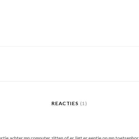
REACTIES
(1)
urtje achter mn computer zitten of er ligt er eentje op mn toetsenbor