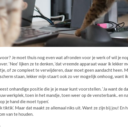
oor? Je moet thuis nog even wat afronden voor je werk of wil je nog
ver. ‘Nee’ lijken ze te denken, ‘dat vreemde apparaat waar ik lekker 
tje, of ze compleet te verwijderen, daar moet geen aandacht heen. Mij, 
cherm staan, lekker mijn staart ook zo ver mogelijk omhoog, want ik ben
eest onhandige positie die je je maar kunt voorstellen. ‘Ja want de 
uw werkplek, toen in het mandje, toen weer op de vensterbank.. en na 
op je hand die moet typen’.
k tiktik’. Maar dat maakt ze allemaal niks uit. Want ze zijn bij jou! En
 om van te houden.
?