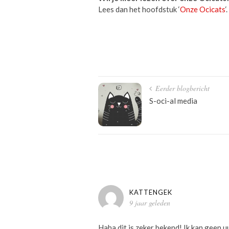
Lees dan het hoofdstuk ‘
Onze Ocicats
‘.
Bericht
Eerder blogbericht
navigatie
S-oci-al media
KATTENGEK
9 jaar geleden
Haha dit is zeker bekend! Ik kan geen u