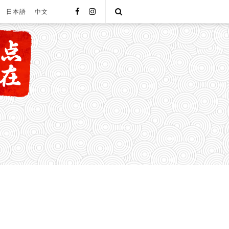
facebook
instagram
Open
日本語
中文
Search