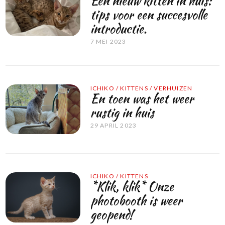
Een nieuw kitten in huis:
tips voor een succesvolle
introductie.
7 MEI 2023
ICHIKO
/
KITTENS
/
VERHUIZEN
En toen was het weer
rustig in huis
29 APRIL 2023
ICHIKO
/
KITTENS
*Klik, klik* Onze
photobooth is weer
geopend!