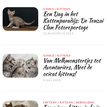
ICHIKO
/
KITTENS
Een Dag in het
Kattenparadijs: De Tenzai
Clan Fotoreportage
11 AUGUSTUS 2023
ICHIKO
/
KITTENS
Van Melkmonstertjes tot
Avonturiers, Meet de
ocicat kittens!
9 JULI 2023
CATTERY
/
KITTENS
/
VERHUIZEN