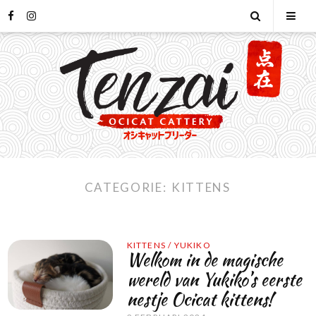
Skip
facebook
instagram
Open
Tog
to
content
Search
Mob
Men
CATEGORIE:
KITTENS
KITTENS
/
YUKIKO
Welkom in de magische
wereld van Yukiko’s eerste
nestje Ocicat kittens!