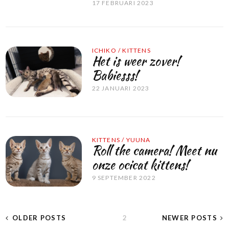
17 FEBRUARI 2023
ICHIKO
/
KITTENS
Het is weer zover!
Babiesss!
22 JANUARI 2023
KITTENS
/
YUUNA
Roll the camera! Meet nu
onze ocicat kittens!
9 SEPTEMBER 2022
BERICHTEN
OLDER POSTS
PAGE
2
NEWER POSTS