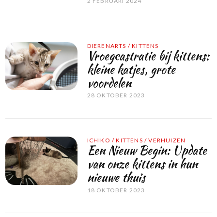
2 FEBRUARI 2024
DIERENARTS
/
KITTENS
Vroegcastratie bij kittens:
kleine katjes, grote
voordelen
28 OKTOBER 2023
ICHIKO
/
KITTENS
/
VERHUIZEN
Een Nieuw Begin: Update
van onze kittens in hun
nieuwe thuis
18 OKTOBER 2023