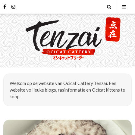
Skip
facebook
instagram
Open
Tog
to
content
Search
Mob
Men
Welkom op de website van Ocicat Cattery Tenzai. Een
website vol leuke blogs, rasinformatie en Ocicat kittens te
koop.