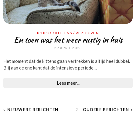
ICHIKO
/
KITTENS
/
VERHUIZEN
En toen was het weer rustig in huis
29 APRIL 2023
Het moment dat de kittens gaan vertrekken is altijd heel dubbel.
Blij aan de ene kant dat de intensieve periode…
Lees meer...
BERICHTEN
NIEUWERE BERICHTEN
PAGINA
2
OUDERE BERICHTEN
PAGINERING