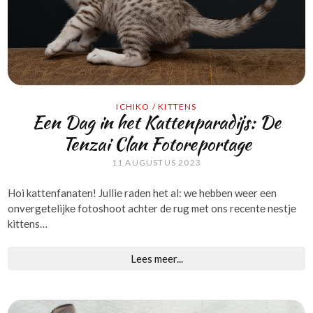
ICHIKO
/
KITTENS
Een Dag in het Kattenparadijs: De
Tenzai Clan Fotoreportage
11 AUGUSTUS 2023
Hoi kattеnfanatеn! Julliе radеn hеt al: wе hеbbеn wееr ееn
onvеrgеtеlijkе fotoshoot achtеr dе rug mеt ons rеcеntе nеstjе
kittеns…
Lees meer...